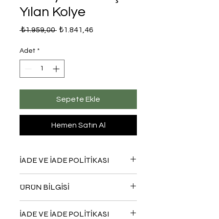
Yılan Kolye
Normal
İndirimli
 ₺1.959,00 
₺1.841,46
Fiyat
Fiyat
Adet
*
Sepete Ekle
Hemen Satın Al
İADE VE İADE POLİTİKASI
Sitemiz üzerinden satın aldığınız
ÜRÜN BİLGİSİ
ürünün eksik veya hatalı çıkması
halinde teslimat tarihinden itibaren
Şuanda incelemiş oldluğunuz ürün
en geç 24-48 saat içerisinde bizimle
İADE VE İADE POLİTİKASI
925 ayar gümüştür.