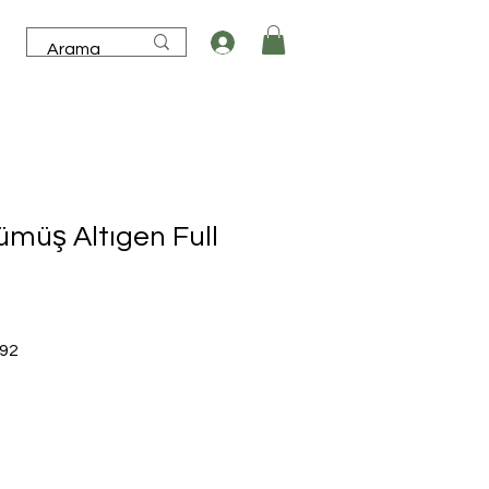
ümüş Altıgen Full
İndirimli
,92
Fiyat