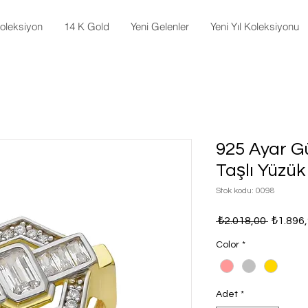
oleksiyon
14 K Gold
Yeni Gelenler
Yeni Yıl Koleksiyonu
925 Ayar G
Taşlı Yüzük
Stok kodu: 0098
Normal
 ₺2.018,00 
₺1.896
Fiyat
Color
*
Adet
*