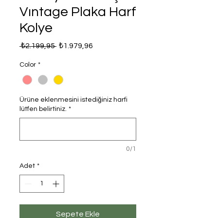
Vıntage Plaka Harf
Kolye
Normal
İndirimli
 ₺2.199,95 
₺1.979,96
Fiyat
Fiyat
Color
*
Ürüne eklenmesini istediğiniz harfi
lütfen belirtiniz.
*
0/1
Adet
*
Sepete Ekle