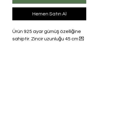
Hemen Satın Al
Ürün 925 ayar gümüş özelliğine
sahiptir. Zincir uzunluğu 45 cm 💌
mutejewelry.com
Hakkımızda
Mesafeli Satış
Sözleşmesi
Teslimat ve İade