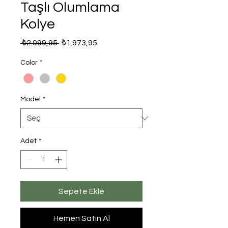
Taşlı Olumlama
Kolye
Normal
İndirimli
 ₺2.099,95 
₺1.973,95
Fiyat
Fiyat
Color
*
Model
*
Adet
*
Sepete Ekle
Hemen Satın Al