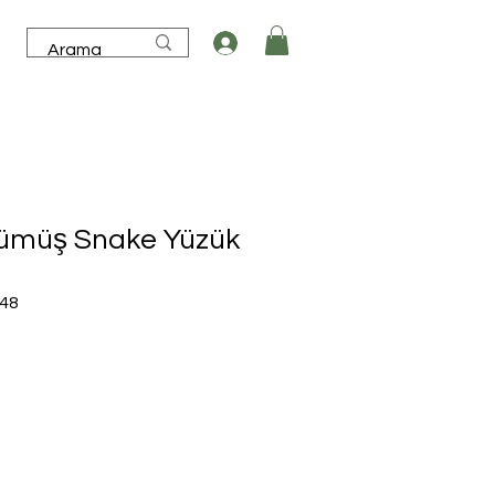
Gümüş Snake Yüzük
İndirimli
,48
Fiyat