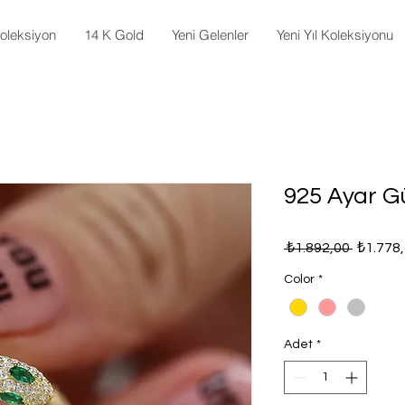
oleksiyon
14 K Gold
Yeni Gelenler
Yeni Yıl Koleksiyonu
925 Ayar 
Normal
 ₺1.892,00 
₺1.778
Fiyat
Color
*
Adet
*