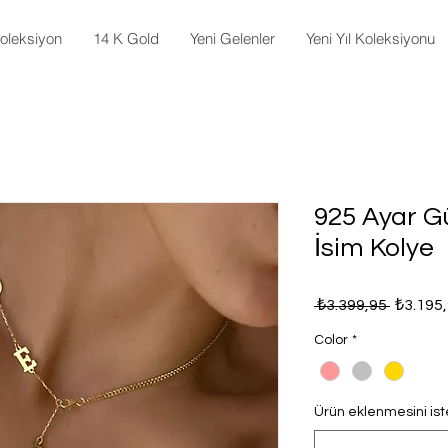
oleksiyon
14 K Gold
Yeni Gelenler
Yeni Yıl Koleksiyonu
925 Ayar 
İsim Kolye
Normal
 ₺3.399,95 
₺3.195
Fiyat
Color
*
Ürün eklenmesini isted