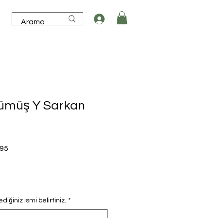
Gümüş Y Sarkan
İndirimli
,95
Fiyat
iğiniz ismi belirtiniz.
*