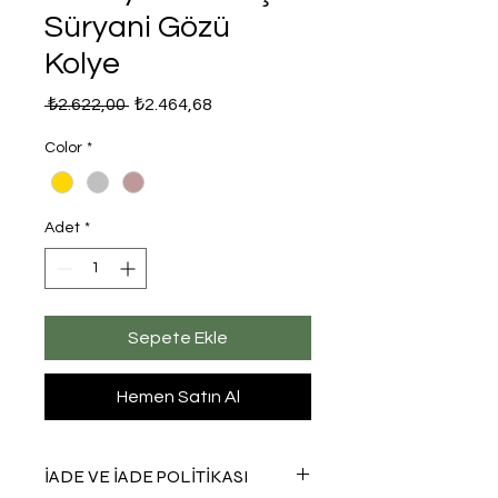
Süryani Gözü
Kolye
Normal
İndirimli
 ₺2.622,00 
₺2.464,68
Fiyat
Fiyat
Color
*
Adet
*
Sepete Ekle
Hemen Satın Al
İADE VE İADE POLİTİKASI