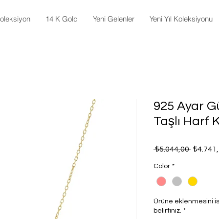
oleksiyon
14 K Gold
Yeni Gelenler
Yeni Yıl Koleksiyonu
925 Ayar 
Taşlı Harf 
Normal
 ₺5.044,00 
₺4.741
Fiyat
Color
*
Ürüne eklenmesini is
belirtiniz.
*