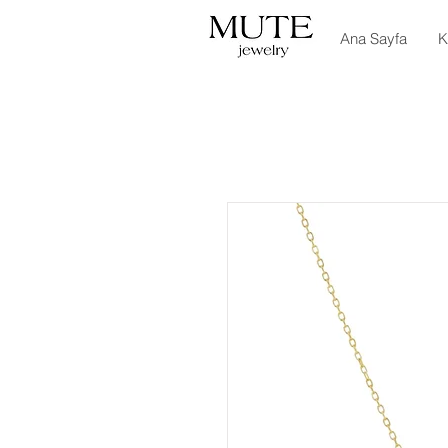
Ana Sayfa
K