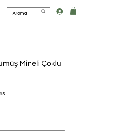
ümüş Mineli Çoklu
İndirimli
,95
Fiyat