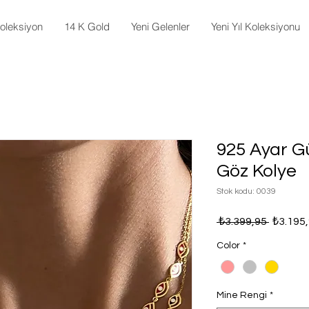
oleksiyon
14 K Gold
Yeni Gelenler
Yeni Yıl Koleksiyonu
925 Ayar G
Göz Kolye
Stok kodu: 0039
Normal
 ₺3.399,95 
₺3.195
Fiyat
Color
*
Mine Rengi
*