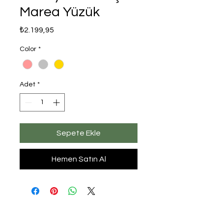
Marea Yüzük
Fiyat
₺2.199,95
Color
*
Adet
*
Sepete Ekle
Hemen Satın Al
mutejewelry.com