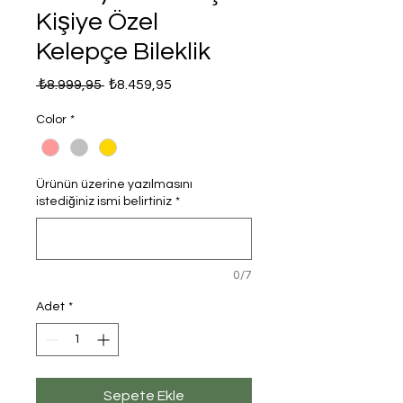
Kişiye Özel
Kelepçe Bileklik
Normal
İndirimli
 ₺8.999,95 
₺8.459,95
Fiyat
Fiyat
Color
*
Ürünün üzerine yazılmasını
istediğiniz ismi belirtiniz
*
0/7
Adet
*
Sepete Ekle