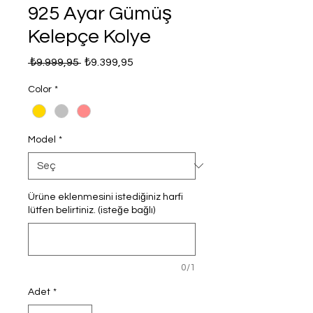
925 Ayar Gümüş
Kelepçe Kolye
Normal
İndirimli
 ₺9.999,95 
₺9.399,95
Fiyat
Fiyat
Color
*
Model
*
Ürüne eklenmesini istediğiniz harfi
lütfen belirtiniz. (isteğe bağlı)
0/1
Adet
*