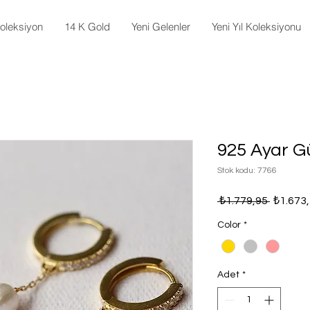
oleksiyon
14 K Gold
Yeni Gelenler
Yeni Yıl Koleksiyonu
925 Ayar G
Stok kodu: 7766
Normal
 ₺1.779,95 
₺1.673
Fiyat
Color
*
Adet
*