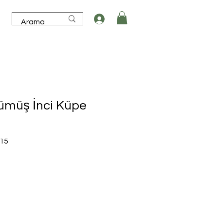
ümüş İnci Küpe
İndirimli
,15
Fiyat