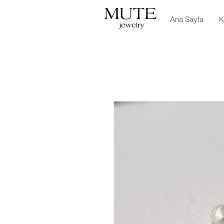
Ana Sayfa
K