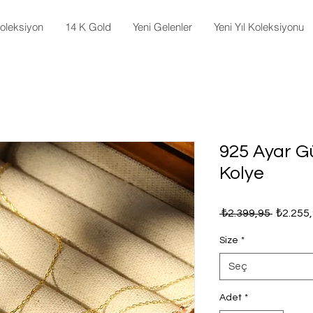
oleksiyon
14 K Gold
Yeni Gelenler
Yeni Yıl Koleksiyonu
925 Ayar G
Kolye
Normal
 ₺2.399,95 
₺2.255
Fiyat
Size
*
Seç
Adet
*