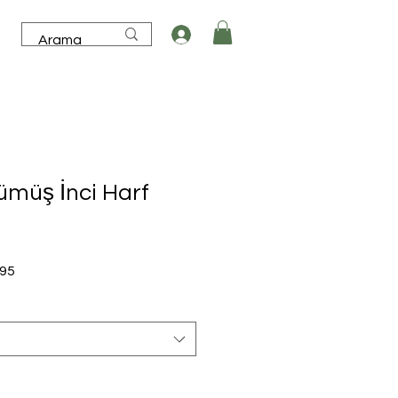
ümüş İnci Harf
İndirimli
,95
Fiyat