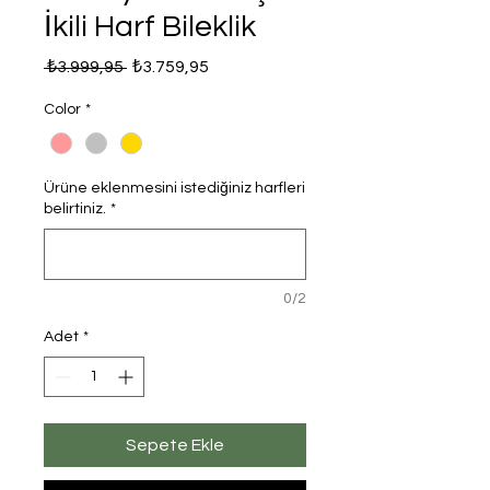
İkili Harf Bileklik
Normal
İndirimli
 ₺3.999,95 
₺3.759,95
Fiyat
Fiyat
Color
*
Ürüne eklenmesini istediğiniz harfleri
belirtiniz.
*
0/2
Adet
*
Sepete Ekle