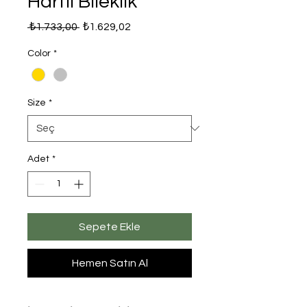
Harfli Bileklik
Normal
İndirimli
 ₺1.733,00 
₺1.629,02
Fiyat
Fiyat
Color
*
Size
*
Adet
*
Sepete Ekle
Hemen Satın Al