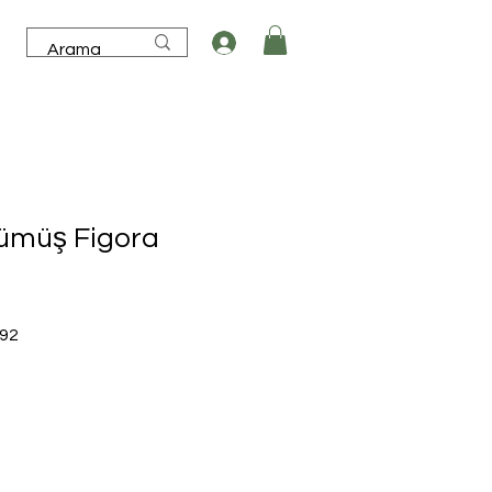
ümüş Figora
İndirimli
,92
Fiyat