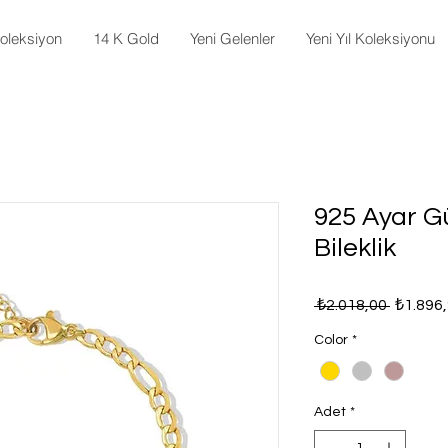
oleksiyon
14 K Gold
Yeni Gelenler
Yeni Yıl Koleksiyonu
925 Ayar G
Bileklik
Normal
 ₺2.018,00 
₺1.896
Fiyat
Color
*
Adet
*