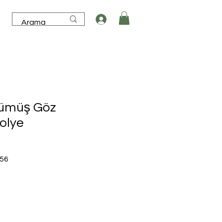
Gümüş Göz
olye
İndirimli
,56
Fiyat