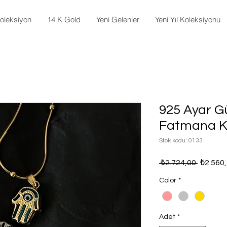
oleksiyon
14 K Gold
Yeni Gelenler
Yeni Yıl Koleksiyonu
925 Ayar 
Fatmana K
Stok kodu: 0133
Normal
 ₺2.724,00 
₺2.560
Fiyat
Color
*
Adet
*