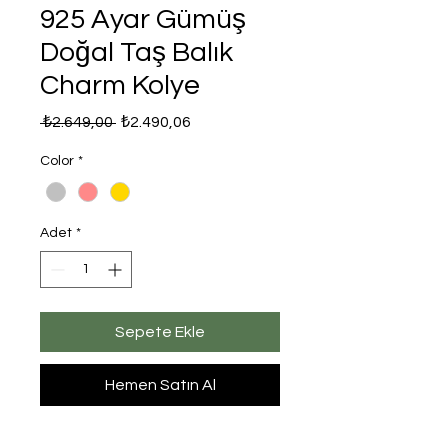
925 Ayar Gümüş
Doğal Taş Balık
Charm Kolye
Normal
İndirimli
 ₺2.649,00 
₺2.490,06
Fiyat
Fiyat
Color
*
Adet
*
Sepete Ekle
Hemen Satın Al