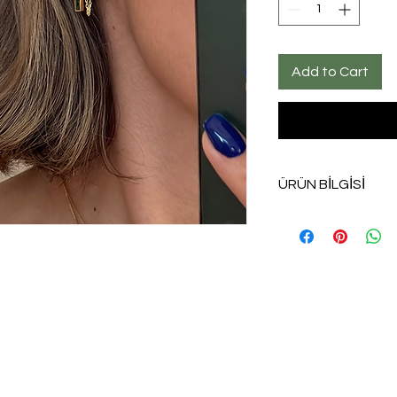
Add to Cart
ÜRÜN BİLGİSİ
Şuanda incelemiş ol
Kullanım tavsiyemiz
su gibi maddeler ile
kullanmadığınız za
etmenizi tavsiye ede
ömrünü uzatırsınız.