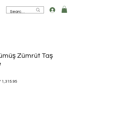
Gümüş Zümrüt Taş
e
lar
Sale
 1,315.95
e
Price