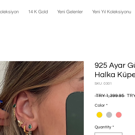
oleksiyon
14 K Gold
Yeni Gelenler
Yeni Yıl Koleksiyonu
925 Ayar 
Halka Küp
SKU: 0301
Regu
 TRY 1,399.95 
TRY
Pric
Color
*
Quantity
*