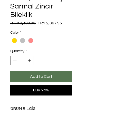
Sarmal Zincir
Bileklik
Regular
Sale
 TRY 2,199.95 
TRY 2,067.95
Price
Price
Color
*
Quantity
*
Add to Cart
Buy Now
ÜRÜN BİLGİSİ