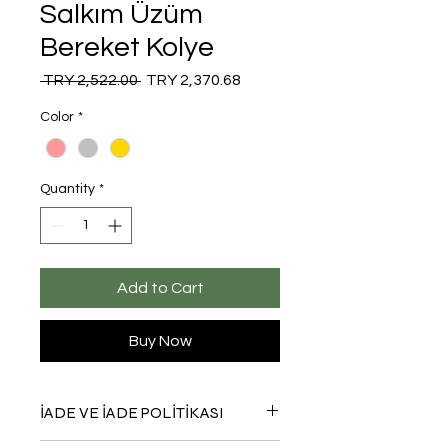
Salkım Üzüm
Bereket Kolye
Regular
Sale
 TRY 2,522.00 
TRY 2,370.68
Price
Price
Color
*
Quantity
*
Add to Cart
Buy Now
İADE VE İADE POLİTİKASI