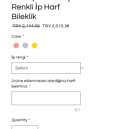
Renkli İp Harf
Bileklik
Regular
Sale
 TRY 2,144.00 
TRY 2,015.36
Price
Price
Color
*
İp rengi
*
Ürüne eklenmesini istediğiniz harfi
belirtiniz.
*
0/1
Quantity
*