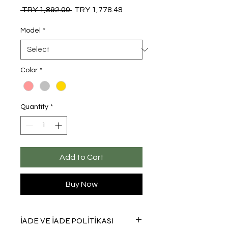
Regular
Sale
 TRY 1,892.00 
TRY 1,778.48
Price
Price
Model
*
Color
*
Quantity
*
Add to Cart
Buy Now
İADE VE İADE POLİTİKASI