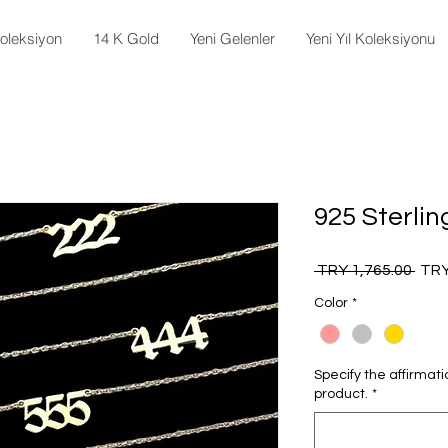
oleksiyon
14 K Gold
Yeni Gelenler
Yeni Yıl Koleksiyonu
925 Sterlin
Regu
 TRY 1,765.00 
TRY
Pric
Color
*
Specify the affirmat
product.
*