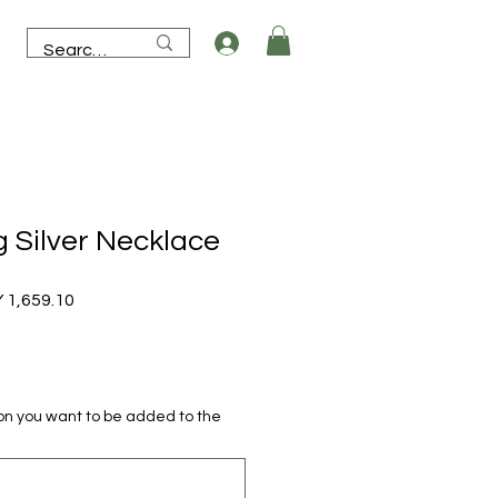
g Silver Necklace
lar
Sale
 1,659.10
e
Price
ion you want to be added to the