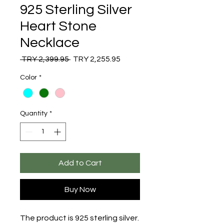
925 Sterling Silver
Heart Stone
Necklace
Regular
Sale
 TRY 2,399.95 
TRY 2,255.95
Price
Price
Color
*
Quantity
*
Add to Cart
Buy Now
The product is 925 sterling silver.