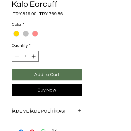
Kalp Earcuff
Regular
Sale
 TRY 819.00 
TRY 769.86
Price
Price
Color
*
Quantity
*
Add to Cart
Buy Now
İADE VE İADE POLİTİKASI
Sitemiz üzerinden satın aldığınız
ürünün eksik veya hatalı çıkması