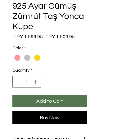
925 Ayar Gümüş
Zümrüt Taş Yonca
Küpe
Regular
Sale
 TRY 1,599.95 
TRY 1,503.95
Price
Price
Color
*
Quantity
*
Add to Cart
Buy Now