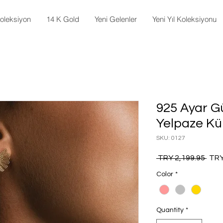
oleksiyon
14 K Gold
Yeni Gelenler
Yeni Yıl Koleksiyonu
925 Ayar 
Yelpaze K
SKU: 0127
Regu
 TRY 2,199.95 
TRY
Pric
Color
*
Quantity
*