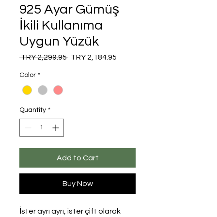
925 Ayar Gümüş
İkili Kullanıma
Uygun Yüzük
Regular
Sale
 TRY 2,299.95 
TRY 2,184.95
Price
Price
Color
*
Quantity
*
Add to Cart
Buy Now
İster ayrı ayrı, ister çift olarak