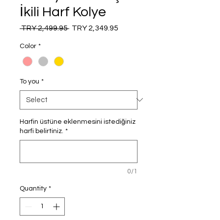
İkili Harf Kolye
Regular
Sale
 TRY 2,499.95 
TRY 2,349.95
Price
Price
Color
*
To you
*
Harfin üstüne eklenmesini istediğiniz
harfi belirtiniz.
*
0/1
Quantity
*