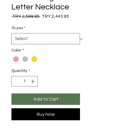
Letter Necklace
Regular
Sale
 TRY 2,599.95 
TRY 2,443.95
Price
Price
To you
*
Color
*
Quantity
*
Add to Cart
Buy Now