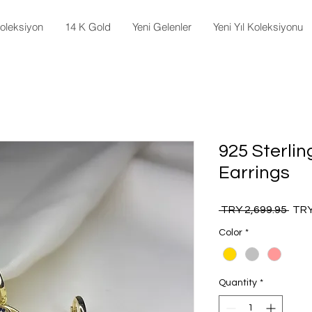
oleksiyon
14 K Gold
Yeni Gelenler
Yeni Yıl Koleksiyonu
925 Sterlin
Earrings
Regu
 TRY 2,699.95 
TRY
Pric
Color
*
Quantity
*