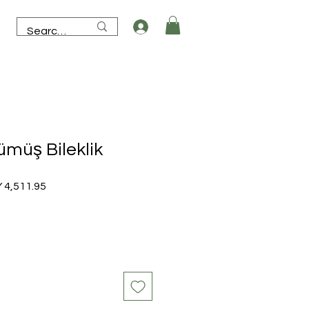
ümüş Bileklik
lar
Sale
 4,511.95
e
Price