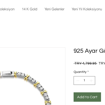
oleksiyon
14 K Gold
Yeni Gelenler
Yeni Yıl Koleksiyonu
925 Ayar G
Regu
 TRY 4,799.95 
TRY
Pric
Quantity
*
Add to Cart