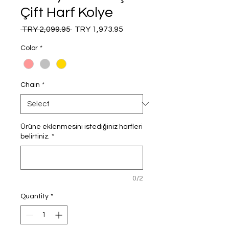
Çift Harf Kolye
Regular
Sale
 TRY 2,099.95 
TRY 1,973.95
Price
Price
Color
*
Chain
*
Ürüne eklenmesini istediğiniz harfleri
belirtiniz.
*
0/2
Quantity
*