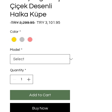
Çiçek Desenli
Halka Küpe
Regular
Sale
 TRY 3,299.95 
TRY 3,101.95
Price
Price
Color
*
Model
*
Quantity
*
Add to Cart
Buy Now