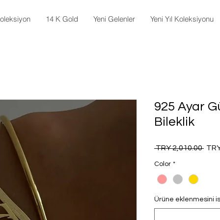
oleksiyon
14 K Gold
Yeni Gelenler
Yeni Yıl Koleksiyonu
925 Ayar 
Bileklik
Regu
 TRY 2,010.00 
TRY
Pric
Color
*
Ürüne eklenmesini ist