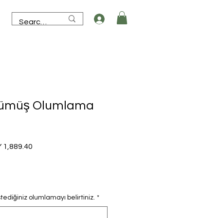
Gümüş Olumlama
lar
Sale
 1,889.40
e
Price
ediğiniz olumlamayı belirtiniz.
*